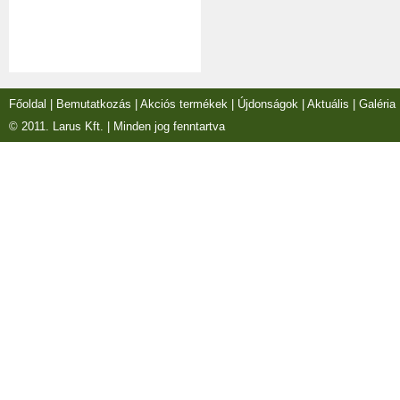
Főoldal
|
Bemutatkozás
|
Akciós termékek
|
Újdonságok
|
Aktuális
|
Galéria
© 2011. Larus Kft. | Minden jog fenntartva