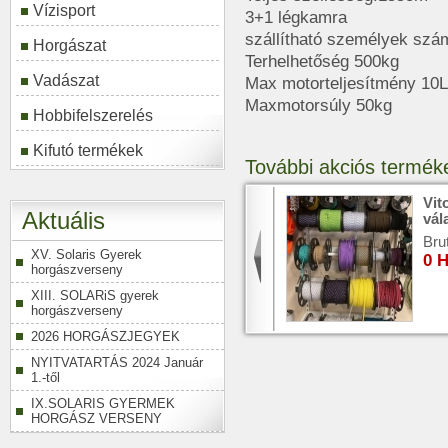
Vízisport
3+1 légkamra
szállítható személyek szám
Horgászat
Terhelhetőség 500kg
Vadászat
Max motorteljesítmény 10
Maxmotorsúly 50kg
Hobbifelszerelés
Kifutó termékek
További akciós termék
Epropulsion eLite
Vit
Aktuális
Készletről!
vál
Bruttó ár:
Brut
XV. Solaris Gyerek
0 HUF
0 
horgászverseny
XIII. SOLARiS gyerek
horgászverseny
TOVÁBB
2026 HORGÁSZJEGYEK
NYITVATARTÁS 2024 Január
1.-től
IX.SOLARIS GYERMEK
HORGÁSZ VERSENY