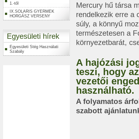
1.-től
Mercury hű társa m
IX.SOLARIS GYERMEK
rendelkezik erre a 
HORGÁSZ VERSENY
súly, a könnyű moz
természetesen a Fo
Egyesületi hírek
környezetbarát, c
Egyesületi Stég Használati
Szabály
A hajózási jo
teszi, hogy a
vezetői enged
használható.
A folyamatos árf
szabott ajánlatun