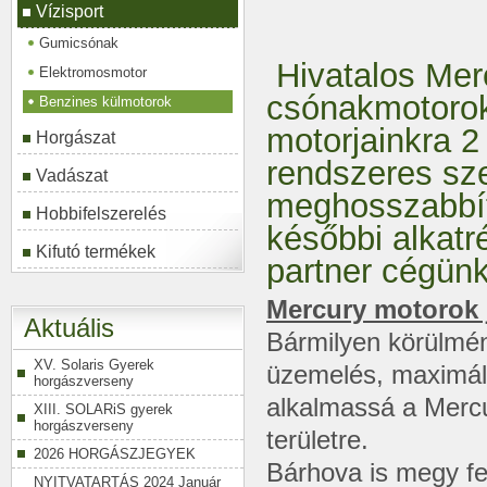
Vízisport
Gumicsónak
Hivatalos Mer
Elektromosmotor
csónakmotoroka
Benzines külmotorok
motorjainkra 2
Horgászat
rendszeres sze
Vadászat
meghosszabbíth
Hobbifelszerelés
későbbi alkatr
Kifutó termékek
partner cégünk
Mercury motorok 
Aktuális
Bármilyen körülmény
XV. Solaris Gyerek
üzemelés, maximáli
horgászverseny
alkalmassá a Mercu
XIII. SOLARiS gyerek
horgászverseny
területre.
2026 HORGÁSZJEGYEK
Bárhova is megy fe
NYITVATARTÁS 2024 Január