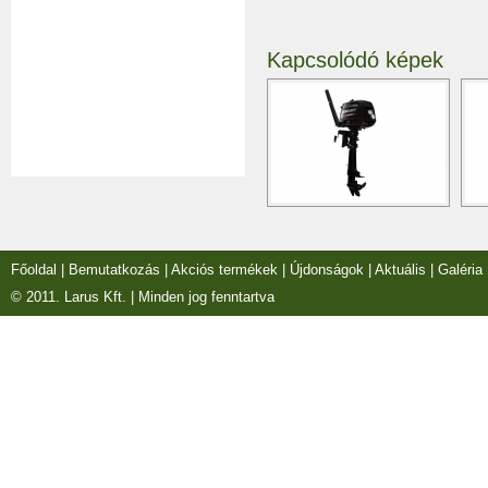
Kapcsolódó képek
Főoldal
|
Bemutatkozás
|
Akciós termékek
|
Újdonságok
|
Aktuális
|
Galéria
© 2011. Larus Kft. | Minden jog fenntartva